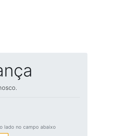
ança
nosco.
ao lado no campo abaixo