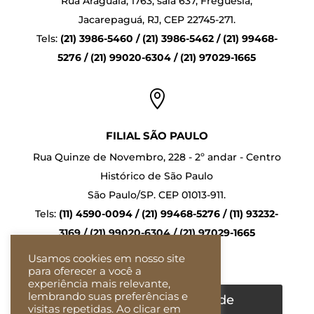
Rua Araguaia, 1763, sala 637, Freguesia,
Jacarepaguá, RJ, CEP 22745-271.
Tels:
(21) 3986-5460 / (21) 3986-5462 / (21) 99468-
5276 / (21) 99020-6304 / (21) 97029-1665

FILIAL SÃO PAULO
Rua Quinze de Novembro, 228 - 2º andar - Centro
Histórico de São Paulo
São Paulo/SP. CEP 01013-911.
Tels:
(11) 4590-0094 / (21) 99468-5276 / (11) 93232-
3169 / (21) 99020-6304 / (21) 97029-1665
Usamos cookies em nosso site
para oferecer a você a
experiência mais relevante,
lembrando suas preferências e
Confira nossa Política de
visitas repetidas. Ao clicar em