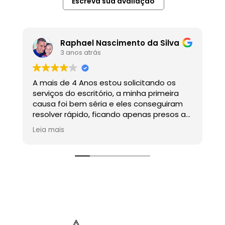
Escreva sua avaliação
Raphael Nascimento da Silva
3 anos atrás
A mais de 4 Anos estou solicitando os
G
serviços do escritório, a minha primeira
causa foi bem séria e eles conseguiram
resolver rápido, ficando apenas presos ao
tempo do próprio judiciário, indico sem
Leia mais
dúvidas o escritório.