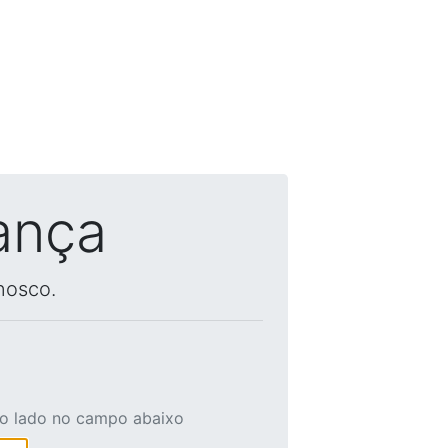
ança
nosco.
ao lado no campo abaixo