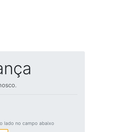
ança
nosco.
ao lado no campo abaixo