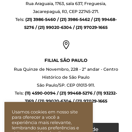
Rua Araguaia, 1763, sala 637, Freguesia,
Jacarepaguá, RJ, CEP 22745-271.
Tels:
(21) 3986-5460 / (21) 3986-5462 / (21) 99468-
5276 / (21) 99020-6304 / (21) 97029-1665

FILIAL SÃO PAULO
Rua Quinze de Novembro, 228 - 2º andar - Centro
Histórico de São Paulo
São Paulo/SP. CEP 01013-911.
Tels:
(11) 4590-0094 / (21) 99468-5276 / (11) 93232-
3169 / (21) 99020-6304 / (21) 97029-1665
Usamos cookies em nosso site
para oferecer a você a
experiência mais relevante,
lembrando suas preferências e
Confira nossa Política de