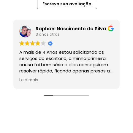
Escreva sua avaliação
Raphael Nascimento da Silva
3 anos atrás
A mais de 4 Anos estou solicitando os
G
serviços do escritório, a minha primeira
causa foi bem séria e eles conseguiram
resolver rápido, ficando apenas presos ao
tempo do próprio judiciário, indico sem
Leia mais
dúvidas o escritório.